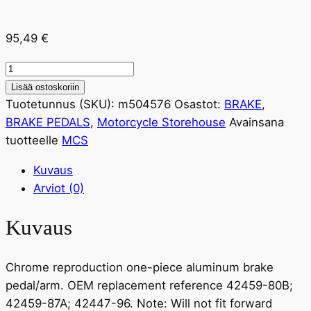
95,49
€
BRAKE
PEDAL
Lisää ostoskoriin
määrä
Tuotetunnus (SKU):
m504576
Osastot:
BRAKE
,
BRAKE PEDALS
,
Motorcycle Storehouse
Avainsana
tuotteelle
MCS
Kuvaus
Arviot (0)
Kuvaus
Chrome reproduction one-piece aluminum brake
pedal/arm. OEM replacement reference 42459-80B;
42459-87A; 42447-96. Note: Will not fit forward