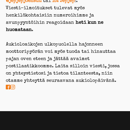
@jepjepjoensuu
tai
fb: Jepjep
).
Viesti-ilmoitukset tulevat myös
henkilökohtaisiin numeroihimme ja
avunpyyntöihin reagoidaan
heti kun ne
huomataan
.
Aukioloaikojen ulkopuolella hajonneen
moottoripyörän voi myös tuoda tai hinauttaa
pajan oven eteen ja jättää avaimet
postilaatikkoomme. Laita silloin viesti, jossa
on yhteystietosi ja tietoa tilanteesta, niin
otamme yhteyttä seuraavana aukiolopäivänä.