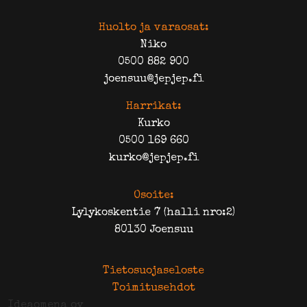
Huolto ja varaosat:
Niko
0500 882 900
joensuu@jepjep.fi
Harrikat:
Kurko
0500 169 660
kurko@jepjep.fi
Osoite:
Lylykoskentie 7 (halli nro:2)
80130 Joensuu
Tietosuojaseloste
Toimitusehdot
Ideaomena oy