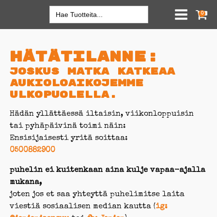
Search
0
for:
Hätätilanne:
Joskus matka katkeaa
aukioloaikojemme
ulkopuolella.
Hädän yllättäessä iltaisin, viikonloppuisin
tai pyhäpäivinä toimi näin:
Ensisijaisesti yritä soittaa:
0500882900
puhelin ei kuitenkaan aina kulje vapaa-ajalla
mukana,
joten jos et saa yhteyttä puhelimitse laita
viestiä sosiaalisen median kautta (
ig: