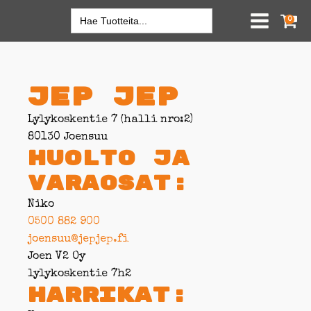
Search
0
for:
Jep jep
Lylykoskentie 7 (halli nro:2)
80130 Joensuu
Huolto ja
varaosat:
Niko
0500 882 900
joensuu@jepjep.fi
Joen V2 Oy
lylykoskentie 7h2
Harrikat: