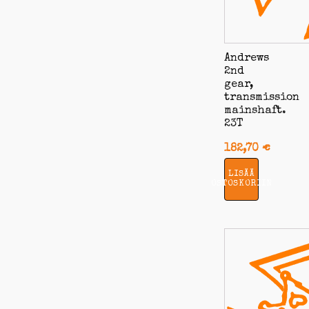
Andrews
2nd
gear,
transmission
mainshaft.
23T
182,70
€
LISÄÄ
OSTOSKORIIN