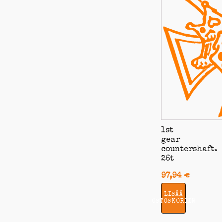
1st
gear
countershaft.
26t
97,94
€
LISÄÄ
OSTOSKORIIN