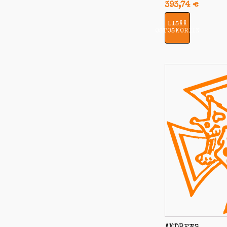
393,74
€
LISÄÄ
OSTOSKORIIN