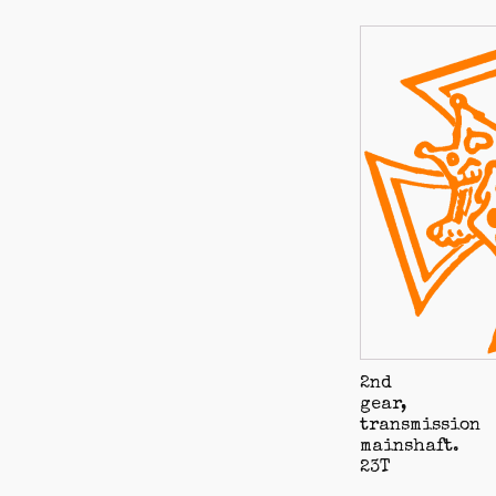
2nd
gear,
transmission
mainshaft.
23T