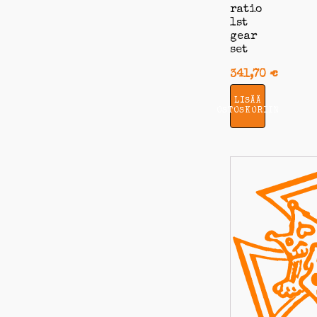
ratio
1st
gear
set
341,70
€
LISÄÄ
OSTOSKORIIN