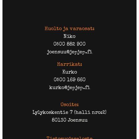
Huolto ja varaosat:
Niko
0500 882 900
joensuu@jepjep.fi
Harrikat:
Kurko
0500 169 660
kurko@jepjep.fi
Osoite:
Lylykoskentie 7 (halli nro:2)
80130 Joensuu