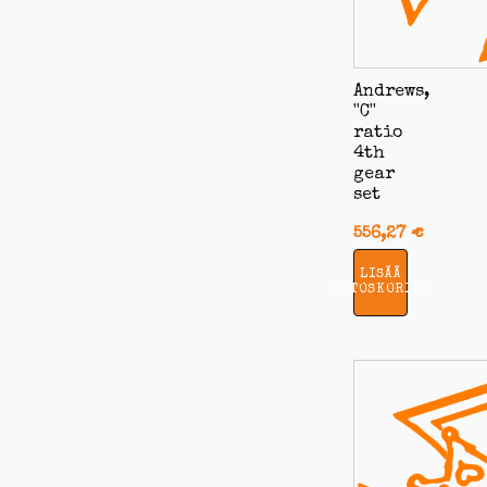
Andrews,
''C''
ratio
4th
gear
set
556,27
€
LISÄÄ
OSTOSKORIIN