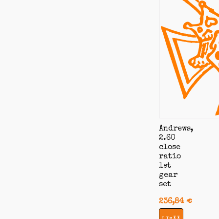
Andrews,
2.60
close
ratio
1st
gear
set
236,84
€