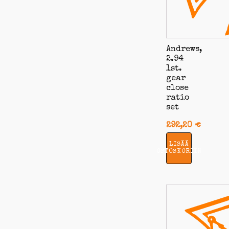
Andrews,
2.94
1st.
gear
close
ratio
set
292,20
€
LISÄÄ
OSTOSKORIIN