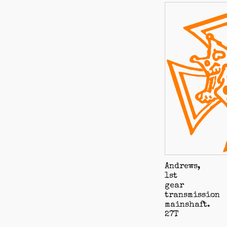
Andrews,
1st
gear
transmission
mainshaft.
27T