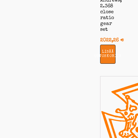
Andrews,
2.368
close
ratio
gear
set
2022,26
€
LISÄÄ
OSTOSKORIIN