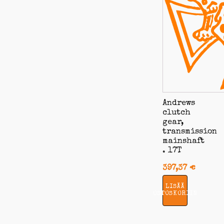
Andrews
clutch
gear,
transmission
mainshaft
. 17T
397,37
€
LISÄÄ
OSTOSKORIIN