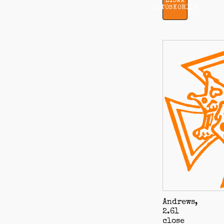
LISÄÄ
OSTOSKORIIN
Andrews,
2.61
close