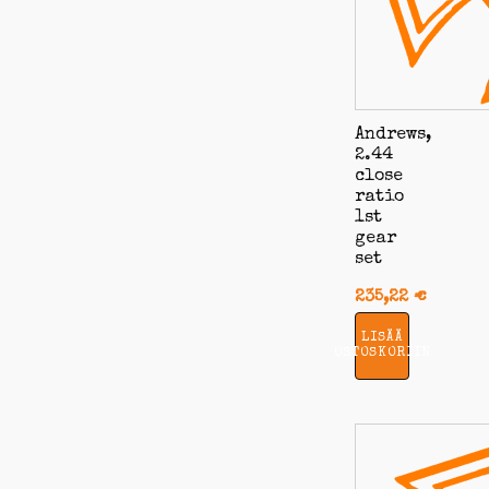
Andrews,
2.44
close
ratio
1st
gear
set
235,22
€
LISÄÄ
OSTOSKORIIN