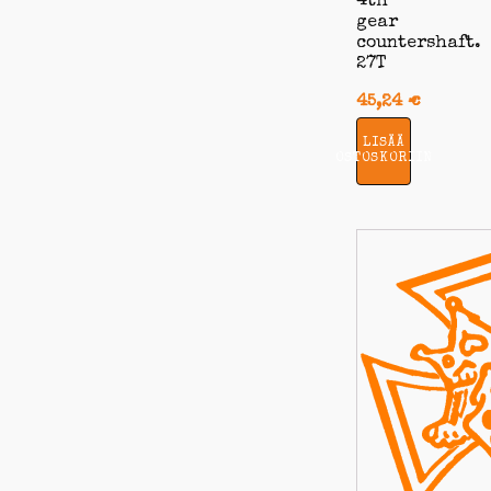
4th
gear
countershaft.
27T
45,24
€
LISÄÄ
OSTOSKORIIN