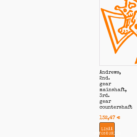
Andrews,
2nd.
gear
mainshaft,
3rd.
gear
countershaft
132,47
€
LISÄÄ
OSTOSKORIIN