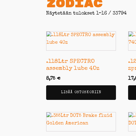
Zodiac
Näytetään tulokset 1–16 / 33794
.118Ltr SPECTRO
.1
assembly lube 4Oz
zp
8,75
€
17
LISÄÄ OSTOSKORIIN