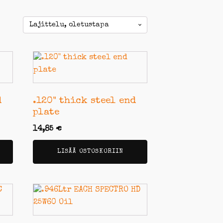
d
.120" thick steel end
plate
14,85
€
LISÄÄ OSTOSKORIIN