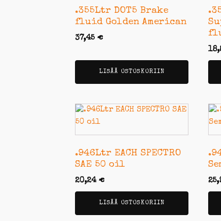
.355Ltr DOT5 Brake
.3
fluid Golden American
Su
fl
37,45
€
18
LISÄÄ OSTOSKORIIN
.946Ltr EACH SPECTRO
.9
SAE 50 oil
Se
20,24
€
25
LISÄÄ OSTOSKORIIN