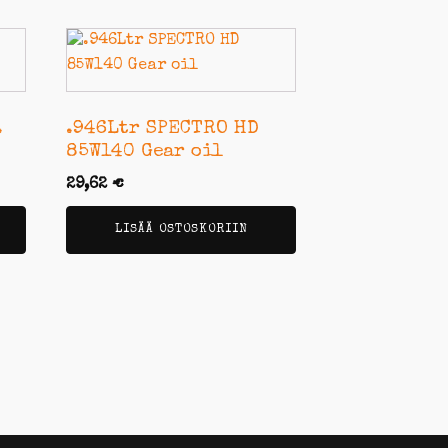
.
.946Ltr SPECTRO HD
85W140 Gear oil
29,62
€
LISÄÄ OSTOSKORIIN