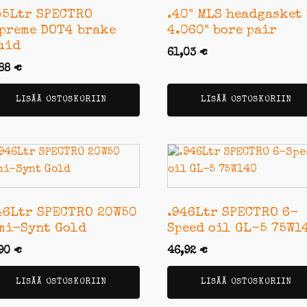
55Ltr SPECTRO
.40" MLS headgasket
preme DOT4 brake
4.060" bore pair
uid
61,03
€
,88
€
LISÄÄ OSTOSKORIIN
LISÄÄ OSTOSKORIIN
46Ltr SPECTRO 20W50
.946Ltr SPECTRO 6-
mi-Synt Gold
Speed oil GL-5 75W1
,90
€
46,92
€
LISÄÄ OSTOSKORIIN
LISÄÄ OSTOSKORIIN