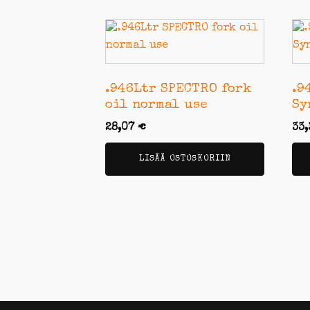
.946Ltr SPECTRO fork
.9
oil normal use
Sy
28,07
€
33
LISÄÄ OSTOSKORIIN