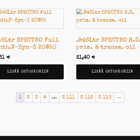
46Ltr SPECTRO Full
.946Ltr SPECTRO H.D
nth.V-Syn-3 20W50
prim. & transm. oil
,31
€
21,40
€
LISÄÄ OSTOSKORIIN
LISÄÄ OSTOSKORIIN
1
2
3
4
…
2 111
2 112
2 113
→