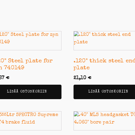
20" Steel plate for
.120" thick steel en
n 740149
plate
,67
€
21,10
€
LISÄÄ OSTOSKORIIN
LISÄÄ OSTOSKORIIN