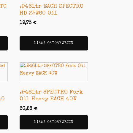
 TC
.946Ltr EACH SPECTRO
HD 25W60 Oil
19,73
€
LISÄÄ OSTOSKORIIN
.946Ltr SPECTRO Fork
40
Oil Heavy EACH 40W
30,28
€
LISÄÄ OSTOSKORIIN